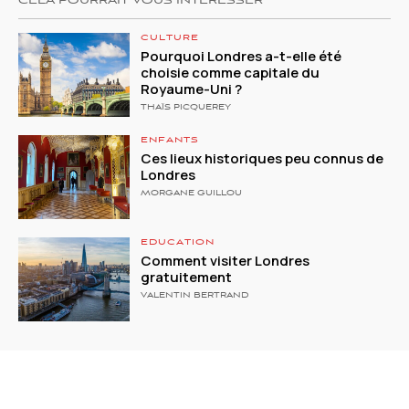
CELA POURRAIT VOUS INTÉRESSER
CULTURE
Pourquoi Londres a-t-elle été
choisie comme capitale du
Royaume-Uni ?
THAÏS PICQUEREY
ENFANTS
Ces lieux historiques peu connus de
Londres
MORGANE GUILLOU
EDUCATION
Comment visiter Londres
gratuitement
VALENTIN BERTRAND