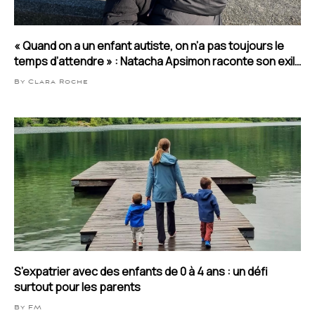
« Quand on a un enfant autiste, on n’a pas toujours le
temps d’attendre » : Natacha Apsimon raconte son exil
vers l’Angleterre
By Clara Roche
S’expatrier avec des enfants de 0 à 4 ans : un défi
surtout pour les parents
By FM