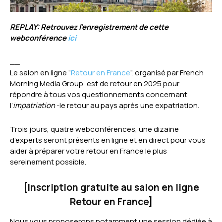
REPLAY: Retrouvez l’enregistrement de cette
webconférence
ici
__
Le salon en ligne “
Retour en France
”, organisé par French
Morning Media Group, est de retour en 2025 pour
répondre à tous vos questionnements concernant
l’
impatriation
-le retour au pays après une expatriation.
Trois jours, quatre webconférences, une dizaine
d’experts seront présents en ligne et en direct pour vous
aider à préparer votre retour en France le plus
sereinement possible.
[
Inscription gratuite au salon en ligne
Retour en France
]
Nous vous proposerons notamment une session dédiée à