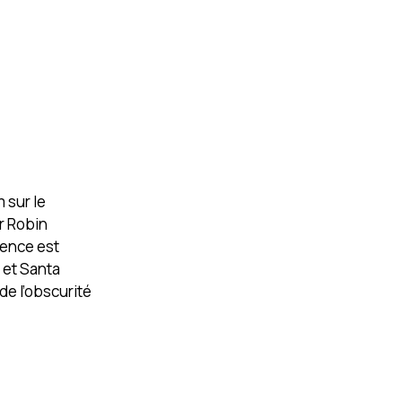
 sur le
r Robin
cence est
s et Santa
de l’obscurité