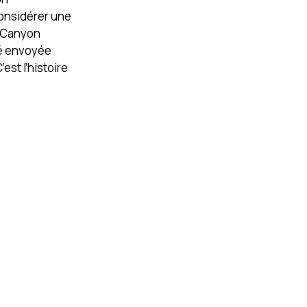
considérer une
o Canyon
té envoyée
est l’histoire