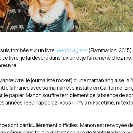
 suis tombée sur un livre,
Petite Agitée
(Flammarion, 2015)
ce livre, je l’ai dévoré dans l’avion et je l’ai ramené chez mo
anœuvre.
Manœuvre, le journaliste rocket) d’une maman anglaise. À l
itte la France avec sa maman et s’installe en Californie. En
ur le papier, Manon souffre terriblement de l’absence de so
es années 1990, rappelez-vous : il n’y a ni Facetime, ni text
nce sont particulièrement difficiles. Manon est renvoyée d
de séjour dans tout le district scolaire de Santa Barbara. S