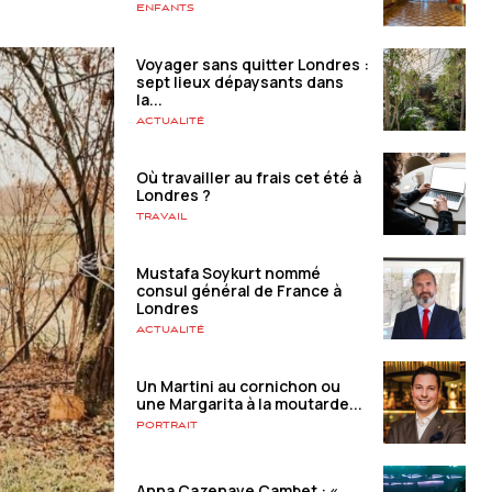
Enfants
Voyager sans quitter Londres :
sept lieux dépaysants dans
la...
Actualité
Où travailler au frais cet été à
Londres ?
Travail
Mustafa Soykurt nommé
consul général de France à
Londres
Actualité
Un Martini au cornichon ou
une Margarita à la moutarde...
Portrait
Anna Cazenave Cambet : «