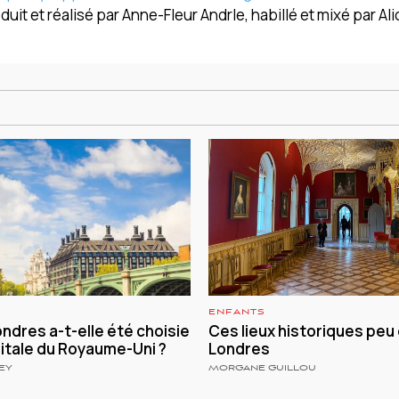
uit et réalisé par Anne-Fleur Andrle, habillé et mixé par Alic
ENFANTS
ndres a-t-elle été choisie
Ces lieux historiques peu
tale du Royaume-Uni ?
Londres
EY
MORGANE GUILLOU