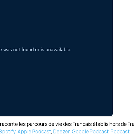
aconte les parcours de vie des Français établis hors de Fr
Spotify
,
Apple Podcast
,
Deezer
,
Google Podcast
,
Podcast