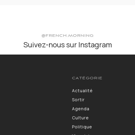
@FRENCH.MORNING
Suivez-nous sur Instagram
CATÉGORIE
Actualité
3583
Sortir
1402
Agenda
1275
Culture
1102
Politique
986