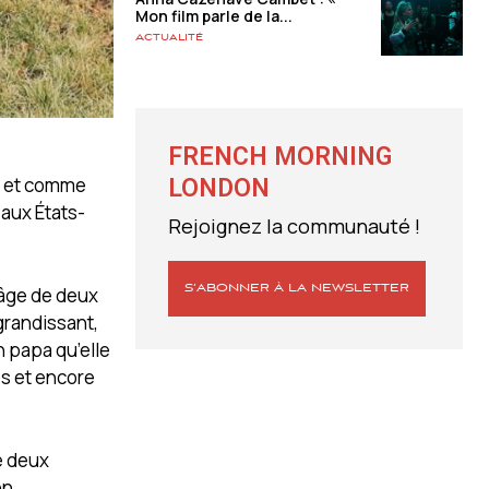
Mon film parle de la...
Actualité
FRENCH MORNING
, et comme
LONDON
i aux États-
Rejoignez la communauté !
S’ABONNER À LA NEWSLETTER
’âge de deux
 grandissant,
n papa qu’elle
os et encore
e deux
on