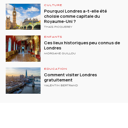
CULTURE
Pourquoi Londres a-t-elle été
choisie comme capitale du
Royaume-Uni ?
THAÏS PICQUEREY
ENFANTS
Ces lieux historiques peu connus de
Londres
MORGANE GUILLOU
EDUCATION
Comment visiter Londres
gratuitement
VALENTIN BERTRAND