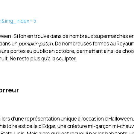
en&img_index=5
loween. Si l’on en trouve dans de nombreux supermarchés e
e dans un
pumpkin patch
. De nombreuses fermes au Royaum
eurs portes au public en octobre, permettant ainsi de choisi
uit. Ne reste plus qu’à la sculpter.
orreur
lors d’une représentation unique à l’occasion d’Halloween.
’histoire est celle d’Edgar, une créature mi-garçon mi-chau
ats-Unis. Mais alors qu’il est recueilli par les habitants, un