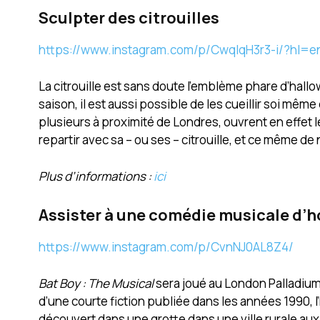
Sculpter des citrouilles
https://www.instagram.com/p/CwqIqH3r3-i/?hl=
La citrouille est sans doute l’emblème phare d’hal
saison, il est aussi possible de les cueillir soi mêm
plusieurs à proximité de Londres, ouvrent en effet l
repartir avec sa – ou ses – citrouille, et ce même de n
Plus d’informations :
ici
Assister à une comédie musicale d’h
https://www.instagram.com/p/CvnNJ0AL8Z4/
Bat Boy : The Musical
sera joué au London Palladium 
d’une courte fiction publiée dans les années 1990, l
découvert dans une grotte dans une ville rurale aux Et