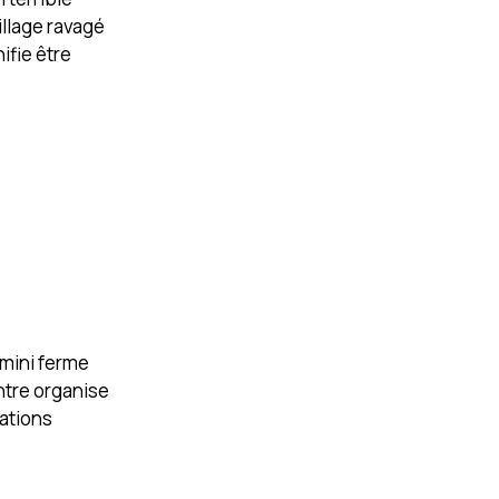
illage ravagé
ifie être
 mini ferme
ntre organise
ations