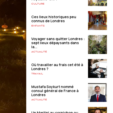
Culture
Ces lieux historiques peu
connus de Londres
Enfants
Voyager sans quitter Londres :
sept lieux dépaysants dans
la...
Actualité
Où travailler au frais cet été à
Londres ?
Travail
Mustafa Soykurt nommé
consul général de France à
Londres
Actualité
Un Martini au cornichon ou