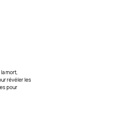
la mort,
ur révéler les
ces pour