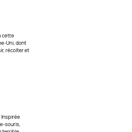
n cette
e-Uni, dont
r, récolter et
 Inspirée
ve-souris,
 terrible