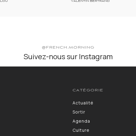
LLOU
VALENTIN BERTRAND
@FRENCH.MORNING
Suivez-nous sur Instagram
CATÉGORIE
Actualité
3583
Sortir
1402
Agenda
1275
Culture
1102