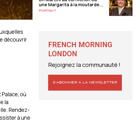
une Margarita à la moutarde...
Portrait
auxquelles
e découvrir
FRENCH MORNING
LONDON
Rejoignez la communauté !
S’ABONNER À LA NEWSLETTER
 Palace, où
e la
elle. Rendez-
ssister à une