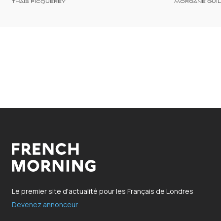
THAÏS PICQUEREY
MORGANE GUI
Le premier site d'actualité pour les Français de Londres
Devenez annonceur