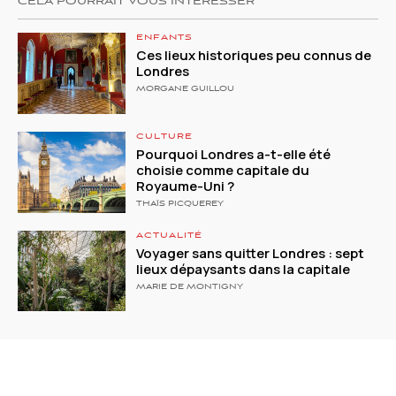
CELA POURRAIT VOUS INTÉRESSER
ENFANTS
Ces lieux historiques peu connus de
Londres
MORGANE GUILLOU
CULTURE
Pourquoi Londres a-t-elle été
choisie comme capitale du
Royaume-Uni ?
THAÏS PICQUEREY
ACTUALITÉ
Voyager sans quitter Londres : sept
lieux dépaysants dans la capitale
MARIE DE MONTIGNY