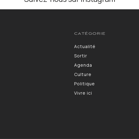
CATÉGORIE
Actualité
3583
Sortir
1402
Agenda
1275
Culture
1102
Politique
986
Vivre ici
946