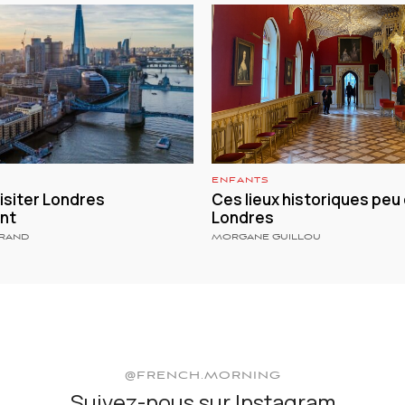
ENFANTS
siter Londres
Ces lieux historiques peu
nt
Londres
TRAND
MORGANE GUILLOU
@FRENCH.MORNING
Suivez-nous sur Instagram