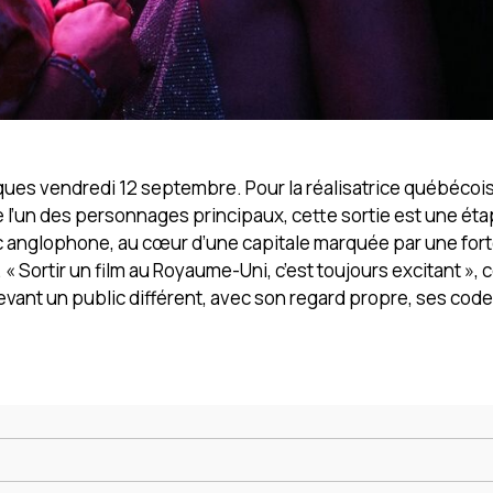
nniques vendredi 12 septembre. Pour la réalisatrice québéco
rne l’un des personnages principaux, cette sortie est une ét
 anglophone, au cœur d’une capitale marquée par une fort
Sortir un film au Royaume-Uni, c’est toujours excitant », 
 devant un public différent, avec son regard propre, ses codes