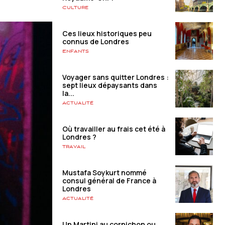
Culture
Ces lieux historiques peu
connus de Londres
Enfants
Voyager sans quitter Londres :
sept lieux dépaysants dans
la...
Actualité
Où travailler au frais cet été à
Londres ?
Travail
Mustafa Soykurt nommé
consul général de France à
Londres
Actualité
Un Martini au cornichon ou