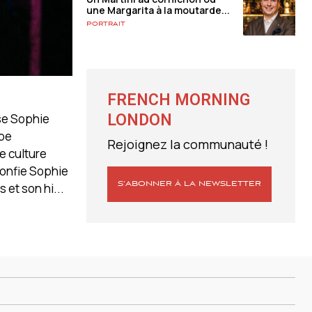
une Margarita à la moutarde...
Portrait
FRENCH MORNING
ise Sophie
LONDON
ape
Rejoignez la communauté !
e culture
confie Sophie
S’ABONNER À LA NEWSLETTER
 et son hi...