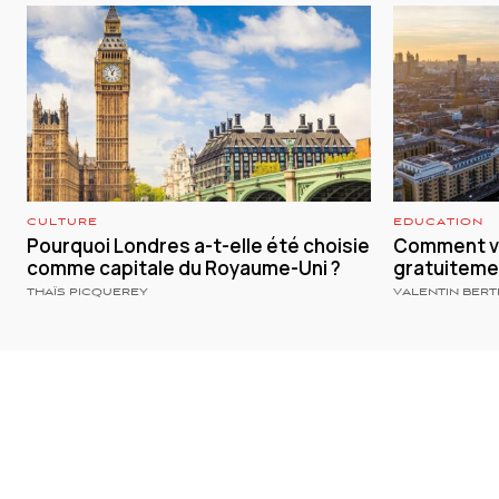
CULTURE
EDUCATION
Pourquoi Londres a-t-elle été choisie
Comment vi
comme capitale du Royaume-Uni ?
gratuiteme
THAÏS PICQUEREY
VALENTIN BER