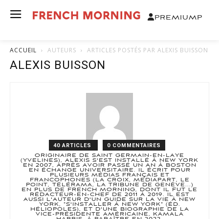
PREMIUM
P
ACCUEIL
AUTEURS
ARTICLES POSTÉS PAR ALEXIS BUISSON
ALEXIS BUISSON
40 ARTICLES
0 COMMENTAIRES
ORIGINAIRE DE SAINT GERMAIN-EN-LAYE
(YVELINES), ALEXIS S'EST INSTALLÉ À NEW YORK
EN 2007, APRÈS AVOIR PASSÉ UN AN À BOSTON
EN ÉCHANGE UNIVERSITAIRE. IL ÉCRIT POUR
PLUSIEURS MÉDIAS FRANÇAIS ET
FRANCOPHONES (LA CROIX, MEDIAPART, LE
POINT, TÉLÉRAMA, LA TRIBUNE DE GENÈVE...)
EN PLUS DE FRENCH MORNING, DONT IL FUT LE
RÉDACTEUR-EN-CHEF DE 2011 À 2019. IL EST
AUSSI L'AUTEUR D'UN GUIDE SUR LA VIE À NEW
YORK, "S'INSTALLER À NEW YORK" (ÉD.
HÉLIOPOLES), ET D'UNE BIOGRAPHIE DE LA
VICE-PRÉSIDENTE AMÉRICAINE, KAMALA