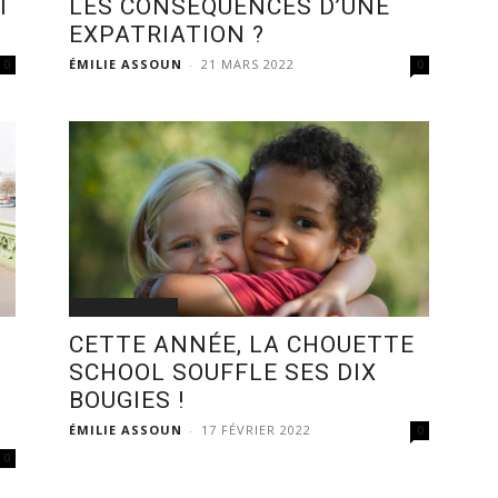
T
LES CONSÉQUENCES D’UNE
EXPATRIATION ?
ÉMILIE ASSOUN
-
21 MARS 2022
0
0
AU QUOTIDIEN
CETTE ANNÉE, LA CHOUETTE
SCHOOL SOUFFLE SES DIX
BOUGIES !
ÉMILIE ASSOUN
-
17 FÉVRIER 2022
0
0