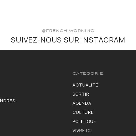
@FRENCH.MORNING
SUIVEZ-NOUS SUR INSTAGRAM
CATÉGORIE
ACTUALITÉ
3583
SORTIR
1402
ONDRES
AGENDA
1275
CULTURE
1102
POLITIQUE
986
VIVRE ICI
946