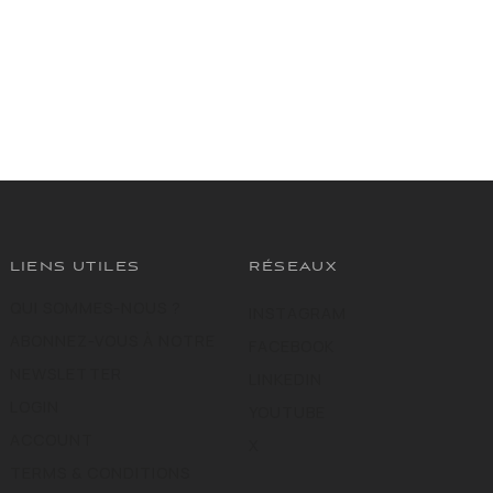
LIENS UTILES
RÉSEAUX
QUI SOMMES-NOUS ?
INSTAGRAM
ABONNEZ-VOUS À NOTRE
FACEBOOK
NEWSLETTER
LINKEDIN
LOGIN
YOUTUBE
ACCOUNT
X
TERMS & CONDITIONS