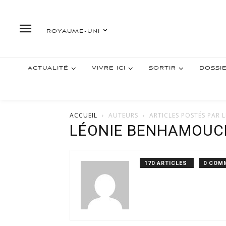
ROYAUME-UNI
ACTUALITÉ
VIVRE ICI
SORTIR
DOSSI
ACCUEIL
AUTEURS
ARTICLES POSTÉS PAR
LÉONIE BENHAMOUC
170 ARTICLES
0 COM