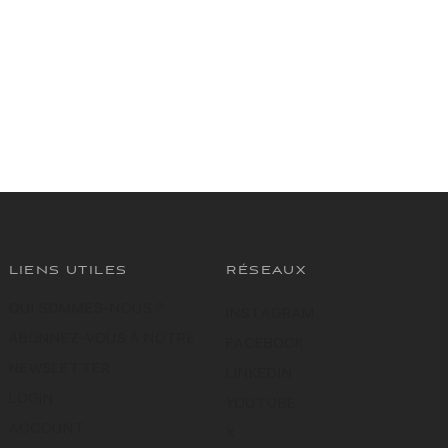
LIENS UTILES
RÉSEAUX
QUI SOMMES-NOUS ?
INSTAGRAM
ABONNEZ-VOUS À NOTRE
FACEBOOK
NEWSLETTER
LINKEDIN
LOGIN
YOUTUBE
ACCOUNT
X