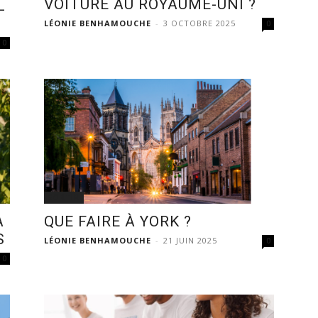
VOITURE AU ROYAUME-UNI ?
L
LÉONIE BENHAMOUCHE
-
3 OCTOBRE 2025
0
0
SORTIR
À
QUE FAIRE À YORK ?
S
LÉONIE BENHAMOUCHE
-
21 JUIN 2025
0
0