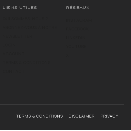
LIENS UTILES
RÉSEAUX
QUI SOMMES-NOUS ?
INSTAGRAM
ABONNEZ-VOUS À NOTRE
FACEBOOK
NEWSLETTER
LINKEDIN
LOGIN
YOUTUBE
ACCOUNT
X
TERMS & CONDITIONS
CONTACT
TERMS & CONDITIONS
DISCLAIMER
PRIVACY