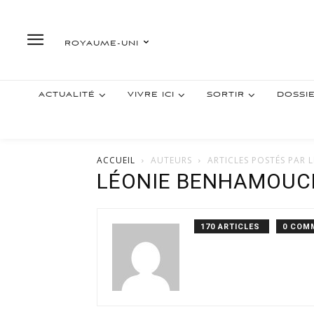
ROYAUME-UNI
ACTUALITÉ
VIVRE ICI
SORTIR
DOSSI
ACCUEIL
AUTEURS
ARTICLES POSTÉS PAR
LÉONIE BENHAMOUC
170 ARTICLES
0 COM