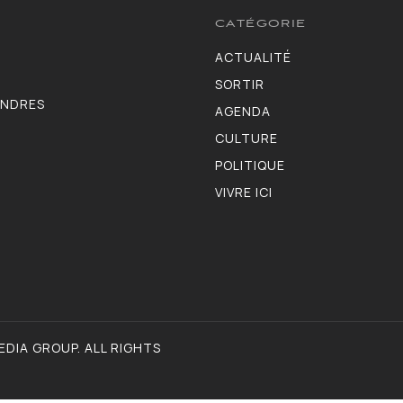
CATÉGORIE
ACTUALITÉ
3583
SORTIR
1402
ONDRES
AGENDA
1275
CULTURE
1102
POLITIQUE
986
VIVRE ICI
946
DIA GROUP. ALL RIGHTS