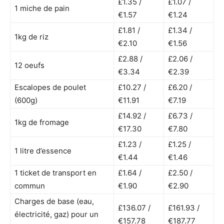
£1.35 /
£1.07 /
1 miche de pain
€1.57
€1.24
£1.81 /
£1.34 /
1kg de riz
€2.10
€1.56
£2.88 /
£2.06 /
12 oeufs
€3.34
€2.39
Escalopes de poulet
£10.27 /
£6.20 /
(600g)
€11.91
€7.19
£14.92 /
£6.73 /
1kg de fromage
€17.30
€7.80
£1.23 /
£1.25 /
1 litre d’essence
€1.44
€1.46
1 ticket de transport en
£1.64 /
£2.50 /
commun
€1.90
€2.90
Charges de base (eau,
£136.07 /
£161.93 /
électricité, gaz) pour un
€157.78
€187.77