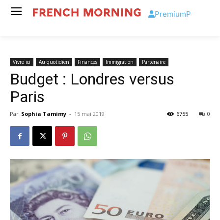
Premium
P
Vivre ici
Au quotidien
Finances
Immigration
Partenaire
Budget : Londres versus
Paris
Par
Sophia Tamimy
-
15 mai 2019
6755
0