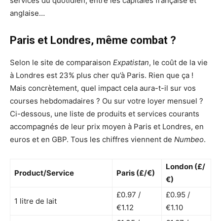
services du quotidien, entre les capitales française et
anglaise…
Paris et Londres, même combat ?
Selon le site de comparaison
Expatistan
, le coût de la vie
à Londres est 23% plus cher qu’à Paris. Rien que ça !
Mais concrètement, quel impact cela aura-t-il sur vos
courses hebdomadaires ? Ou sur votre loyer mensuel ?
Ci-dessous, une liste de produits et services courants
accompagnés de leur prix moyen à Paris et Londres, en
euros et en GBP. Tous les chiffres viennent de
Numbeo
.
London (£/
Product/Service
Paris (£/€)
€)
£0.97 /
£0.95 /
1 litre de lait
€1.12
€1.10