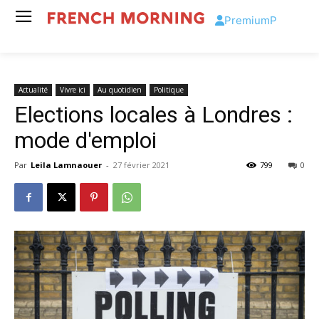
Premium
P
Actualité
Vivre ici
Au quotidien
Politique
Elections locales à Londres :
mode d'emploi
Par
Leila Lamnaouer
-
27 février 2021
799
0