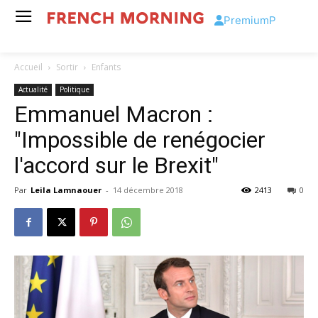
Premium
P
Accueil
Sortir
Enfants
Actualité
Politique
Emmanuel Macron :
"Impossible de renégocier
l'accord sur le Brexit"
Par
Leila Lamnaouer
-
14 décembre 2018
2413
0