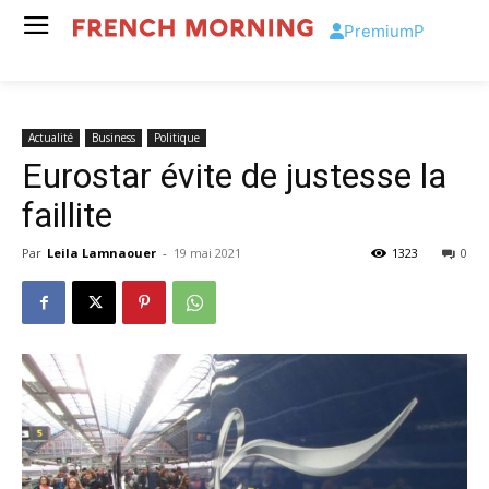
Premium
P
Actualité
Business
Politique
Eurostar évite de justesse la
faillite
Par
Leila Lamnaouer
-
19 mai 2021
1323
0