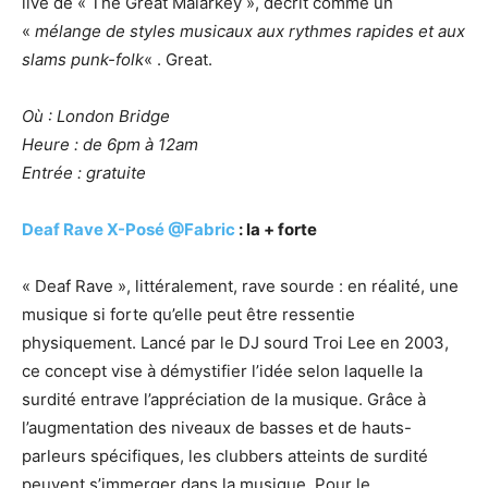
live de « The Great Malarkey », décrit comme un
«
mélange de styles musicaux aux rythmes rapides et aux
slams punk-folk
« . Great.
Où : London Bridge
Heure : de 6pm à 12am
Entrée : gratuite
Deaf Rave X-Posé
@Fabric
: la + forte
« Deaf Rave », littéralement, rave sourde : en réalité, une
musique si forte qu’elle peut être ressentie
physiquement. Lancé par le DJ sourd Troi Lee en 2003,
ce concept vise à démystifier l’idée selon laquelle la
surdité entrave l’appréciation de la musique. Grâce à
l’augmentation des niveaux de basses et de hauts-
parleurs spécifiques, les clubbers atteints de surdité
peuvent s’immerger dans la musique. Pour le