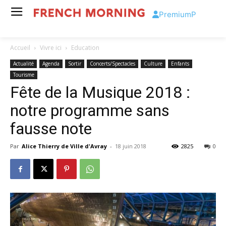
Premium
P
Accueil
Vivre ici
Education
Actualité
Agenda
Sortir
Concerts/Spectacles
Culture
Enfants
Tourisme
Fête de la Musique 2018 :
notre programme sans
fausse note
Par
Alice Thierry de Ville d'Avray
-
18 juin 2018
2825
0