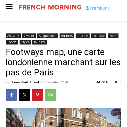
Premium
P
Actualité
Vivre ici
Au quotidien
Business
Culture
Politique
Sortir
Société
Styles
Tourisme
Footways map, une carte
londonienne marchant sur les
pas de Paris
Par
Léna Guihéneuf
-
16 octobre 2020
1039
0