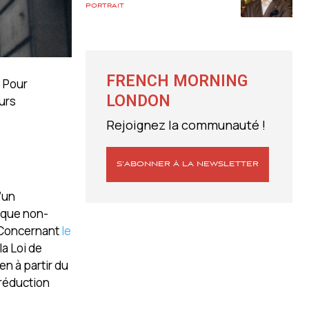
Portrait
FRENCH MORNING
? Pour
LONDON
turs
Rejoignez la communauté !
S’ABONNER À LA NEWSLETTER
d’un
t que non-
 Concernant
le
la Loi de
en à partir du
 réduction