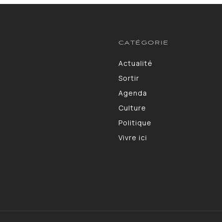
CATÉGORIE
Actualité
3583
Sortir
1402
Agenda
1275
Culture
1102
Politique
986
Vivre ici
946