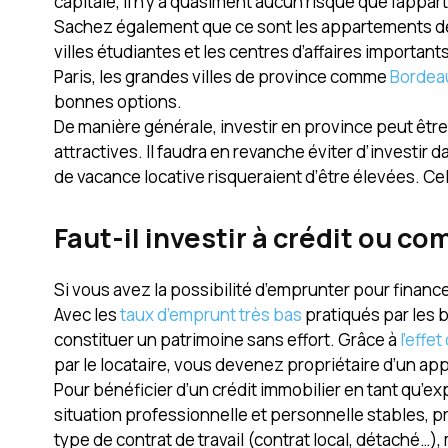
capitale, il n’y a quasiment aucun risque que l’appa
Sachez également que ce sont les appartements de peti
villes étudiantes et les centres d’affaires importan
Paris, les grandes villes de province comme
Bordea
bonnes options.
De manière générale, investir en province peut être
attractives. Il faudra en revanche éviter d’investir
de vacance locative risqueraient d’être élevées. Ce
Faut-il investir à crédit ou co
Si vous avez la possibilité d’emprunter pour finance
Avec les
taux d’emprunt très bas
pratiqués par les 
constituer un patrimoine sans effort. Grâce à
l’effet
par le locataire, vous devenez propriétaire d’un a
Pour bénéficier d’un crédit immobilier en tant qu’expa
situation professionnelle et personnelle stables, 
type de contrat de travail (contrat local, détaché…)