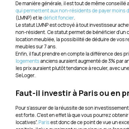
De manière générale, il est tout de même conseillé a
qui permettent aux non-résidents de payer moins 
(LMNP) et le
déficit foncier
.
Le statut LMNP est octroyé à tout investisseur achet
non-résident. Ce statut permet de bénéficier d’un ce
location meublée, la possibilité de déduire de vos r
meubles sur 7 ans.
Enfin, il faut prendre en compte la différence des pr
logements
anciens auraient augmenté de 3% par an d
les prix auraient plutôt tendance à reculer, avec un
SeLoger.
Faut-il investir à Paris ou en p
Pour s’assurer de la réussite de son investissement l
est forte. C’est en effet là que vous pourrez obten
locatives”.
Paris
est donc de ce point de vue un exce