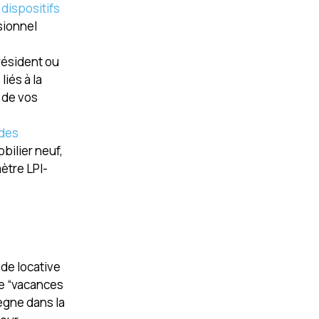
dispositifs
sionnel
 résident ou
iés à la
t de vos
 des
bilier neuf,
ètre LPI-
nde locative
de “vacances
ègne dans la