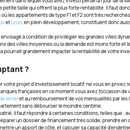
rtement dans lequel vous avez investi perde un jour de la va
te taille qui offrent la plus forte rentabilité. Il faut donc
ts où les appartements de type F1 et F2 sont très recherchés
ux
et
Lyon
, en plein développement, constituent donc auss
 envisagé à condition de privilégier les grandes villes dyn
 dans des villes moyennes où la demande est moins forte et 
la pourrait grandement impacter la rentabilité de votre in
mptant ?
r votre projet d’investissement locatif, ne vous en privez s
banques françaises en ce moment vous avez l’occasion de 
 de levier
et au remboursement de vos mensualités par les 
ppartement sans débourser le moindre centime.
trié, il faut répondre à certaines conditions, telles que : a
préparer un dossier de financement très solide, prendre en
, mettre un apport de côté, et calculer sa capacité d’endett