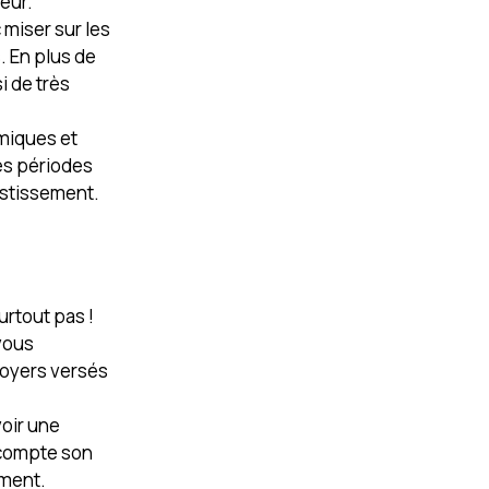
leur.
 miser sur les
. En plus de
i de très
amiques et
les périodes
vestissement.
urtout pas !
vous
loyers versés
voir une
 compte son
ement.