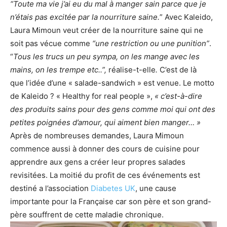
“Toute ma vie j’ai eu du mal à manger sain parce que je
n’étais pas excitée par la nourriture saine.
”
Avec Kaleido,
Laura Mimoun veut créer de la nourriture saine qui ne
soit pas vécue comme
“une restriction ou une punition”
.
“
Tous les trucs un peu sympa, on les mange avec les
mains, on les trempe etc..”,
réalise-t-elle
.
C’est de là
que l’idée d’une « salade-sandwich » est venue. Le motto
de Kaleido ? « Healthy for real people »,
« c’est-à-dire
des produits sains pour des gens comme moi qui ont des
petites poignées d’amour, qui aiment bien manger… »
Après de nombreuses demandes, Laura Mimoun
commence aussi à donner des cours de cuisine pour
apprendre aux gens a créer leur propres salades
revisitées. La moitié du profit de ces événements est
destiné a l’association
Diabetes UK
, une cause
importante pour la Française car son père et son grand-
père souffrent de cette maladie chronique.