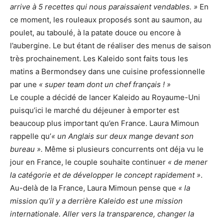
arrive à 5 recettes qui nous paraissaient vendables. »
En
ce moment, les rouleaux propos
é
s sont au saumon, au
poulet, au taboulé, à la patate douce ou encore à
l’aubergine. Le but étant de réaliser des menus de saison
très prochainement. Les Kaleido sont faits tous les
matins a Bermondsey dans une cuisine professionnelle
par une
« super team dont un chef français ! »
Le couple a décidé de lancer Kaleido au Royaume-Uni
puisqu’ici le march
é
du déjeuner à emporter est
beaucoup plus important qu’en France. Laura Mimoun
rappelle qu’
« un Anglais sur deux mange devant son
bureau ».
Même si plusieurs concurrents ont déja vu le
jour en France, le couple souhaite continuer
« de mener
la catégorie et de développer le concept rapidement »
.
Au-delà de la France, Laura Mimoun pense que
« la
mission qu’il y a derrière Kaleido est une mission
internationale. Aller vers la transparence, changer la