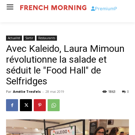
Premium
P
Actualité
Sortir
Restaurants
Avec Kaleido, Laura Mimoun
révolutionne la salade et
séduit le "Food Hall" de
Selfridges
Par
Amélie Tresfels
-
28 mai 2019
1863
0