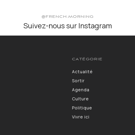
@FRENCH.MORNING
Suivez-nous sur Instagram
CATÉGORIE
Actualité
3583
Sortir
1402
Agenda
1275
Culture
1102
Politique
986
Vivre ici
946