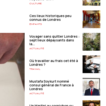
Culture
Ces lieux historiques peu
connus de Londres
Enfants
Voyager sans quitter Londres :
sept lieux dépaysants dans
la...
Actualité
Où travailler au frais cet été à
Londres ?
Travail
Mustafa Soykurt nommé
consul général de France à
Londres
Actualité
Un Martini au cornichon ou