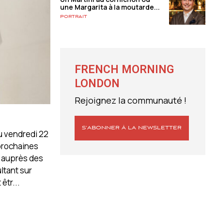
une Margarita à la moutarde...
Portrait
FRENCH MORNING
LONDON
Rejoignez la communauté !
S’ABONNER À LA NEWSLETTER
du vendredi 22
 prochaines
s auprès des
ltant sur
êtr...