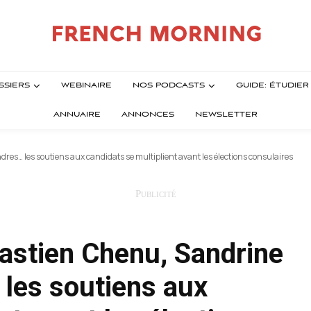
SSIERS
WEBINAIRE
NOS PODCASTS
GUIDE: ÉTUDIE
ANNUAIRE
ANNONCES
NEWSLETTER
s… les soutiens aux candidats se multiplient avant les élections consulaires
stien Chenu, Sandrine
les soutiens aux