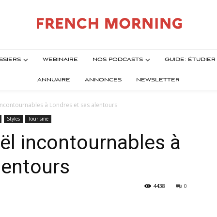
SSIERS
WEBINAIRE
NOS PODCASTS
GUIDE: ÉTUDIE
ANNUAIRE
ANNONCES
NEWSLETTER
ncontournables à Londres et ses alentours
Styles
Tourisme
ël incontournables à
lentours
4438
0