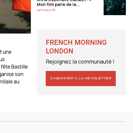
Mon film parle de la...
Actualité
FRENCH MORNING
LONDON
nt une
ous
Rejoignez la communauté !
fête Bastille
rganise son
S’ABONNER À LA NEWSLETTER
iliale au