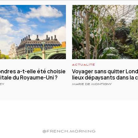
ACTUALITÉ
ndres a-t-elle été choisie
Voyager sans quitter Lond
tale du Royaume-Uni ?
lieux dépaysants dans la 
EY
MARIE DE MONTIGNY
@FRENCH.MORNING