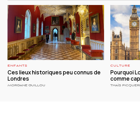
ENFANTS
CULTURE
Ces lieux historiques peu connus de
Pourquoi Lo
Londres
comme capi
MORGANE GUILLOU
THAÏS PICQUER