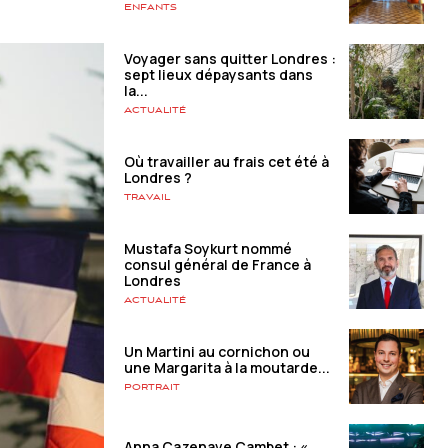
Enfants
Voyager sans quitter Londres :
sept lieux dépaysants dans
la...
Actualité
Où travailler au frais cet été à
Londres ?
Travail
Mustafa Soykurt nommé
consul général de France à
Londres
Actualité
Un Martini au cornichon ou
une Margarita à la moutarde...
Portrait
Anna Cazenave Cambet : «