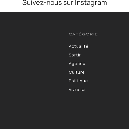
Suivez-nous sur Instagram
CATÉGORIE
Actualité
3583
Sortir
1402
Agenda
1275
Culture
1102
Politique
986
Vivre ici
946