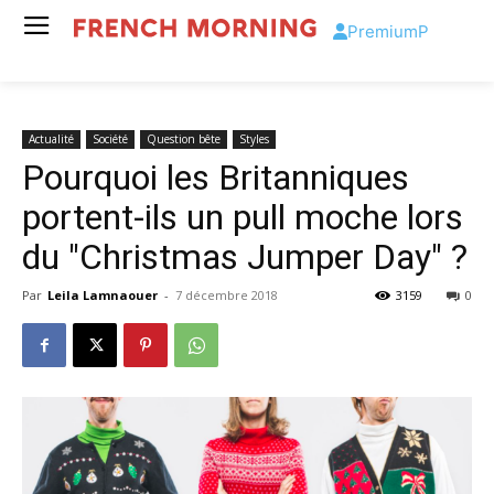
Premium
P
Actualité
Société
Question bête
Styles
Pourquoi les Britanniques
portent-ils un pull moche lors
du "Christmas Jumper Day" ?
Par
Leila Lamnaouer
-
7 décembre 2018
3159
0