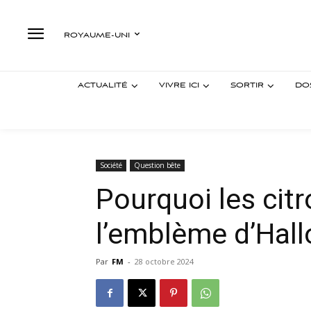
ROYAUME-UNI
ACTUALITÉ
VIVRE ICI
SORTIR
DO
Société
Question bête
Pourquoi les citr
l’emblème d’Hal
Par
FM
-
28 octobre 2024