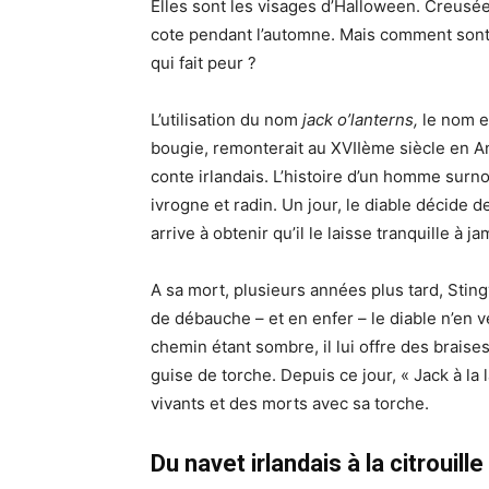
Elles sont les visages d’Halloween. Creusé
cote pendant l’automne. Mais comment sont-
qui fait peur ?
L’utilisation du nom
jack o’lanterns,
le nom e
bougie, remonterait au XVIIème siècle en An
conte irlandais. L’histoire d’un homme surno
ivrogne et radin. Un jour, le diable décide 
arrive à obtenir qu’il le laisse tranquille à ja
A sa mort, plusieurs années plus tard, Stingy
de débauche – et en enfer – le diable n’en veu
chemin étant sombre, il lui offre des braises
guise de torche. Depuis ce jour, « Jack à l
vivants et des morts avec sa torche.
Du navet irlandais à la citrouill