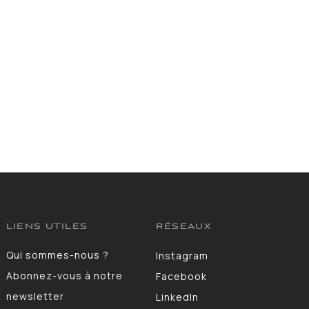
LIENS UTILES
RÉSEAUX
Qui sommes-nous ?
Instagram
Abonnez-vous à notre
Facebook
newsletter
LinkedIn