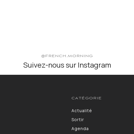
@FRENCH.MORNING
Suivez-nous sur Instagram
CATÉGORIE
Actualité
3583
Sortir
1402
Agenda
1275