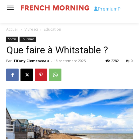
Premium
P
Accueil
Vivre ici
Education
Sortir
Tourisme
Que faire à Whitstable ?
Par
Tifany Clemenceau
-
18 septembre 2025
2282
0