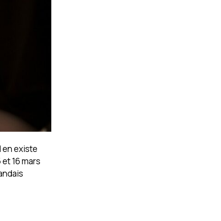
l en existe
 et 16 mars
landais