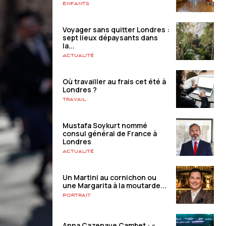
Enfants
Voyager sans quitter Londres :
sept lieux dépaysants dans
la...
Actualité
Où travailler au frais cet été à
Londres ?
Travail
Mustafa Soykurt nommé
consul général de France à
Londres
Actualité
Un Martini au cornichon ou
une Margarita à la moutarde...
Portrait
Anna Cazenave Cambet : «