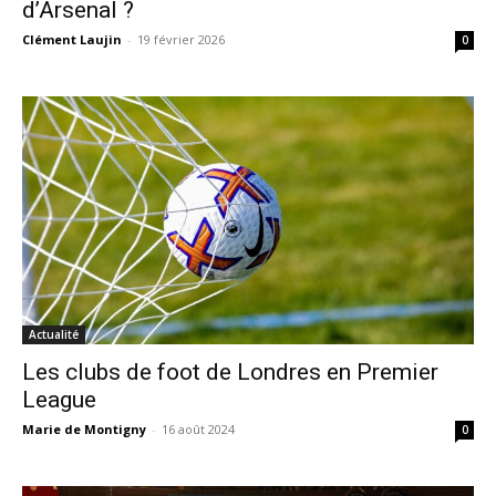
d’Arsenal ?
Clément Laujin
-
19 février 2026
0
Actualité
Les clubs de foot de Londres en Premier
League
Marie de Montigny
-
16 août 2024
0