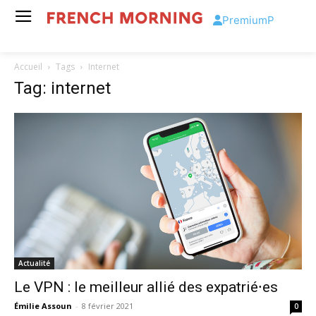
Premium
P
Accueil
Tags
Internet
Tag: internet
Actualité
Le VPN : le meilleur allié des expatrié⸱es
Émilie Assoun
-
8 février 2021
0