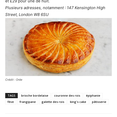
et £29 pour une de huit.
Plusieurs adresses, notamment : 147 Kensington High
Street, London W8 6SU
Crédit : Orée
TAGS
brioche bordelaise
couronne des rois
épiphanie
fève
frangipane
galette des rois
king's cake
pâtisserie