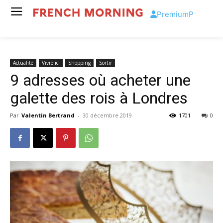
Premium
P
Actualité
Vivre ici
Shopping
Sortir
9 adresses où acheter une
galette des rois à Londres
Par
Valentin Bertrand
-
30 décembre 2019
1701
0