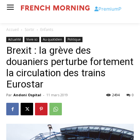
Premium
P
Accueil
Sortir
Enfants
Actualité
Vivre ici
Au quotidien
Politique
Brexit : la grève des
douaniers perturbe fortement
la circulation des trains
Eurostar
Par
Andoni Ospital
-
11 mars 2019
2494
0