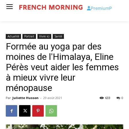
Premium
P
Actualité
Portrait
Vivre ici
Santé
Formée au yoga par des
moines de l'Himalaya, Eline
Pérès veut aider les femmes
à mieux vivre leur
ménopause
Par
Juliette Husson
-
29 août 2021
633
0