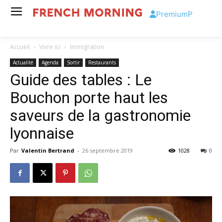
Premium
P
Accueil
Vivre ici
Immigration
Actualité
Agenda
Sortir
Restaurants
Guide des tables : Le
Bouchon porte haut les
saveurs de la gastronomie
lyonnaise
Par
Valentin Bertrand
-
26 septembre 2019
1028
0