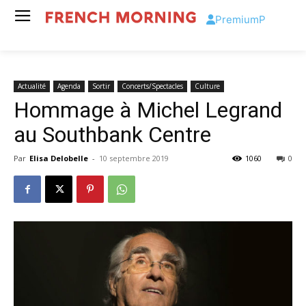
Premium
P
Actualité
Agenda
Sortir
Concerts/Spectacles
Culture
Hommage à Michel Legrand
au Southbank Centre
Par
Elisa Delobelle
-
10 septembre 2019
1060
0