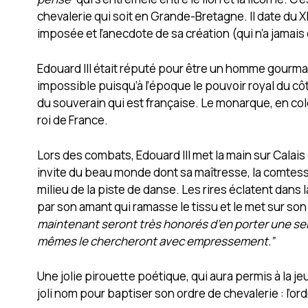
chevalerie qui soit en Grande-Bretagne. Il date du XIVè
imposée et l’anecdote de sa création (qui n’a jamais 
Edouard III était réputé pour être un homme gourmand
impossible puisqu’à l’époque le pouvoir royal du cô
du souverain qui est française. Le monarque, en col
roi de France.
Lors des combats, Edouard III met la main sur Calais 
invite du beau monde dont sa maîtresse, la comtesse
milieu de la piste de danse. Les rires éclatent dan
par son amant qui ramasse le tissu et le met sur so
maintenant seront très honorés d’en porter une semb
mêmes le chercheront avec empressement.”
Une jolie pirouette poétique, qui aura permis à la j
joli nom pour baptiser son ordre de chevalerie : l’ordr