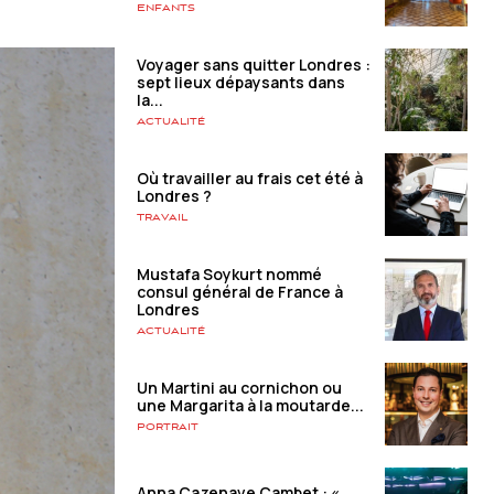
Enfants
Voyager sans quitter Londres :
sept lieux dépaysants dans
la...
Actualité
Où travailler au frais cet été à
Londres ?
Travail
Mustafa Soykurt nommé
consul général de France à
Londres
Actualité
Un Martini au cornichon ou
une Margarita à la moutarde...
Portrait
Anna Cazenave Cambet : «