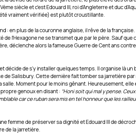
me siècle et c’est Edouard III, roi d’Angleterre et duc d’Aqui
été vraiment vérifiée) est plutôt croustillante.
 : en plus de la couronne anglaise, il rêve de la française.
té de l’Hexagone ne se transmet que par le père. Sauf que c
ère, déclenche alors la fameuse Guerre de Cent ans contre 
et décide de s’y installer quelques temps. Il organise là un 
 de Salisbury. Cette dernière fait tomber sa jarretière pa
s la salle. Moment pour le moins gênant. Heureusement, elle
n propre genoux en disant :
“Honi soit qui mal y pense. Ceux 
lable car ce ruban sera mis en tel honneur que les railleu
eune femme de préserver sa dignité et Edouard III de décroch
e de la jarretière.