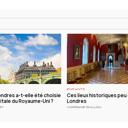
ENFANTS
ndres a-t-elle été choisie
Ces lieux historiques peu
tale du Royaume-Uni ?
Londres
EY
MORGANE GUILLOU