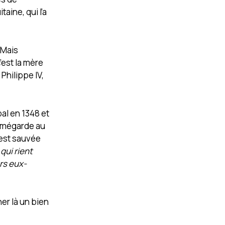
taine, qui l’a
 Mais
’est la mère
Philippe IV,
bal en 1348 et
r mégarde au
 est sauvée
qui rient
rs eux-
er là un bien