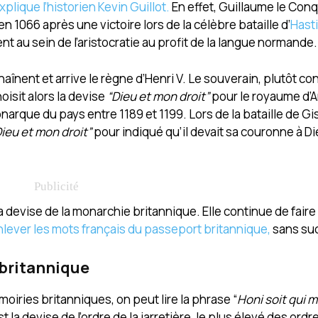
plique l’historien Kevin Guillot.
En effet, Guillaume le Con
 1066 après une victoire lors de la célèbre bataille d’
Hast
au sein de l’aristocratie au profit de la langue normande.
aînent et arrive le règne d’Henri V. Le souverain, plutôt co
oisit alors la devise
“Dieu et mon droit”
pour le royaume d’A
arque du pays entre 1189 et 1199. Lors de la bataille de Gi
Dieu et mon droit”
pour indiqué qu’il devait sa couronne à Di
devise de la monarchie britannique. Elle continue de faire p
nlever les mots français du passeport britannique,
sans su
 britannique
iries britanniques, on peut lire la phrase “
Honi soit qui m
st la devise de l’ordre de la jarretière, le plus élevé des ordr