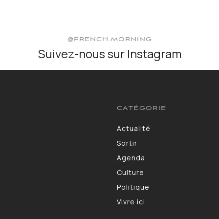
@FRENCH.MORNING
Suivez-nous sur Instagram
CATÉGORIE
Actualité
3583
Sortir
1402
Agenda
1275
Culture
1102
Politique
986
Vivre ici
946