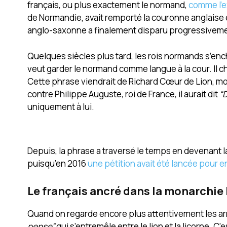
français, ou plus exactement le normand,
comme l’ex
de Normandie, avait remporté la couronne anglaise en
anglo-saxonne a finalement disparu progressivement 
Quelques siècles plus tard, les rois normands s’ench
veut garder le normand comme langue à la cour. Il ch
Cette phrase viendrait de Richard Cœur de Lion, mon
contre Philippe Auguste, roi de France, il aurait dit
“
uniquement à lui.
Depuis, la phrase a traversé le temps en devenant la 
puisqu’en 2016
une pétition avait été lancée pour e
Le français ancré dans la monarchie
Quand on regarde encore plus attentivement les armo
pense”
qui s’entremêle entre le lion et la licorne. C’e