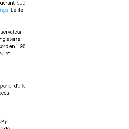
quérant, duc
ings
. L’élite
nservateur,
ngleterre.
sord en 1198
eu et
arler d’elle,
ccès.
al y
es de