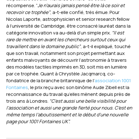
récompense. “
Je n’aurais jamais pensé être là ce soir et
recevoir ce trophée”
, a-t-elle confié, très émue. Pour
Nicolas Laporte, astrophysicien et senior research fellow
à l’université de Cambridge, être consacré lauréat dans la
catégorie innovation va au-delà d’un simple prix.
“Il est
rare de mettre en avant les chercheurs surtout ceux qui
travaillent dans le domaine public”
, a-t-il expliqué, touché
que son travail, notamment son projet permettant aux
enfants malvoyants de découvrir l’astronomie à travers
des modèles tactiles imprimés en 3D, soit mis en lumière
par ce trophée. Quant à Chrystèle Jacqmarcq, co-
fondatrice de la branche britannique de l’
association 1001
Fontaines
, le prix reçu avec son binôme Aude Zibell est la
reconnaissance du travail qu’elles mènent depuis près de
trois ans à Londres.
“C’est aussi une belle visibilité pour
l’association et aussi une grande fierté pour nous. C’est en
même temps l’aboutissement et le début d’une nouvelle
page pour 1001 Fontaines UK”.