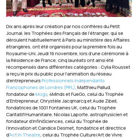
Dix ans après leur création par nos confrères du Petit
Journal, les Trophées des Français de l’étranger, qui se
déroulent habituellement à Paris au ministère des Affaires
étrangères, ont été organisés pour la première fois au
Royaume-Uni. Jeudi 16 novembre, lors d’une cérémonie à
la Résidence de France, cinq lauréats ont ainsi été
récompensés dans différentes catégories : Cylia Rousset
a reçu le prix du public pour l’animation du réseau
d’entrepreneurs
Professionnels Indépendants
Francophones de Londres (PIFL)
, Matthieu Pallud,
fondateur de
Mogy
, 4Minds et FueGo, celui du Trophée
d’Entrepreneur, Chrystèle Jacqmarcq et Aude Zibell,
fondatrices de 1001 Fontaines UK, celui du Trophée
Caritatif/Humanitaire, Nicolas Laporte, astrophysicien et
fondateur d’InfiniSciences, celui du Trophée de
l’Innovation et Candice Desmet, fondatrice et directrice
d’
Act’in Theatre
, celui du Trophée Culture/Art de Vivre.