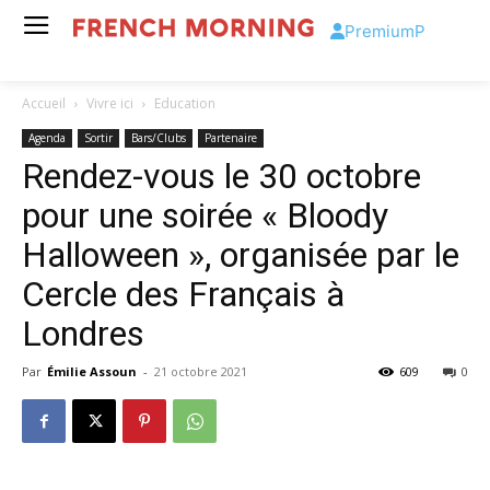
Premium
P
Accueil
Vivre ici
Education
Agenda
Sortir
Bars/Clubs
Partenaire
Rendez-vous le 30 octobre
pour une soirée « Bloody
Halloween », organisée par le
Cercle des Français à
Londres
Par
Émilie Assoun
-
21 octobre 2021
609
0