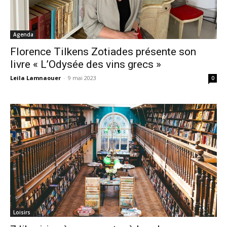
Agenda
Florence Tilkens Zotiades présente son
livre « L’Odysée des vins grecs »
Leila Lamnaouer
-
9 mai 2023
0
Loisirs