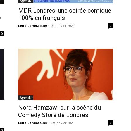
Agenda
MDR Londres, une soirée comique
100% en français
e
Leila Lamnaouer
-
31 janvier 2024
0
0
Agenda
Nora Hamzawi sur la scène du
Comedy Store de Londres
Leila Lamnaouer
-
29 janvier 2023
0
0