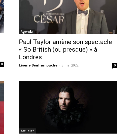
Agenda
Paul Taylor amène son spectacle
« So British (ou presque) » à
Londres
0
Léonie Benhamouche
-
3 mai 2022
0
Actualité