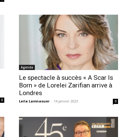
Agenda
Le spectacle à succès « A Scar Is
Born » de Lorelei Zarifian arrive à
Londres
0
Leila Lamnaouer
-
14 janvier 2023
0