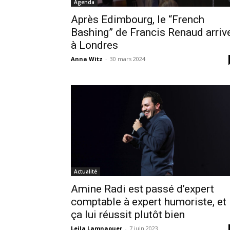
Agenda
Après Edimbourg, le “French
Bashing” de Francis Renaud arriv
à Londres
Anna Witz
-
30 mars 2024
Actualité
Amine Radi est passé d’expert
comptable à expert humoriste, et
ça lui réussit plutôt bien
Leila Lamnaouer
-
7 juin 2023