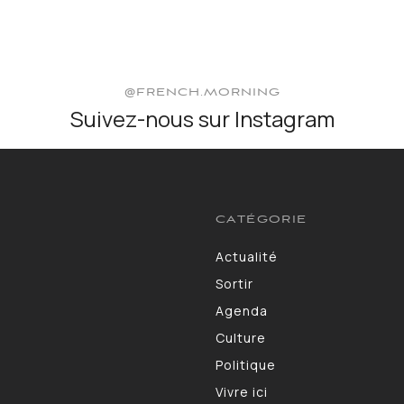
@FRENCH.MORNING
Suivez-nous sur Instagram
CATÉGORIE
Actualité
3583
Sortir
1402
Agenda
1275
Culture
1102
Politique
986
Vivre ici
946