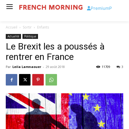
Premium
P
Accueil
Sortir
Enfants
Actualité
Politique
Le Brexit les a poussés à
rentrer en France
Par
Leila Lamnaouer
-
29 août 2018
11709
3