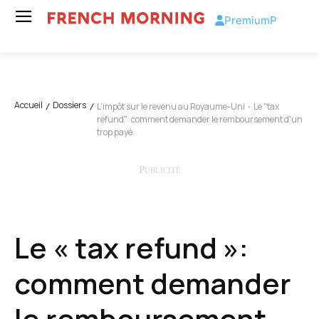
Premium
P
Accueil
Dossiers
L’impôt sur le revenu au Royaume-Uni
Le "tax
refund": comment demander le remboursement d'un
trop payé
Le « tax refund »:
comment demander
le remboursement